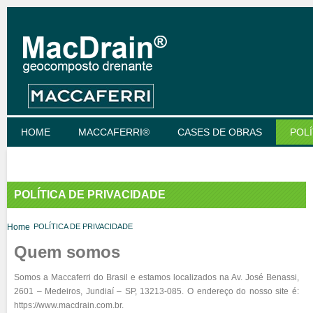
HOME
MACCAFERRI®
CASES DE OBRAS
POLÍ
POLÍTICA DE PRIVACIDADE
Home
POLÍTICA DE PRIVACIDADE
Quem somos
Somos a Maccaferri do Brasil e estamos localizados na Av. José Benassi,
2601 – Medeiros, Jundiaí – SP, 13213-085. O endereço do nosso site é:
https://www.macdrain.com.br.