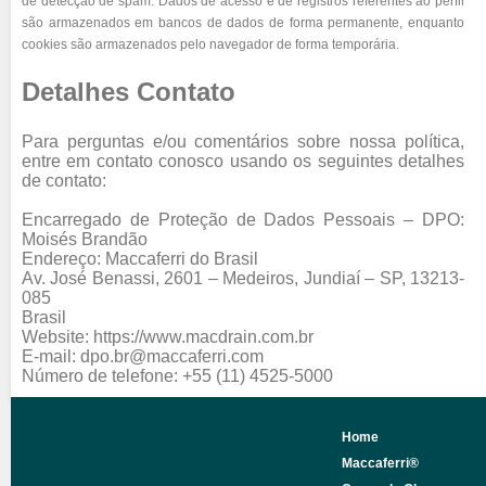
de detecção de spam. Dados de acesso e de registros referentes ao perfil
são armazenados em bancos de dados de forma permanente, enquanto
cookies são armazenados pelo navegador de forma temporária.
Detalhes Contato
Para perguntas e/ou comentários sobre nossa política,
entre em contato conosco usando os seguintes detalhes
de contato:
Encarregado de Proteção de Dados Pessoais – DPO:
Moisés Brandão
Endereço: Maccaferri do Brasil
Av. José Benassi, 2601 – Medeiros, Jundiaí – SP, 13213-
085
Brasil
Website: https://www.macdrain.com.br
E-mail: dpo.br@maccaferri.com
Número de telefone: +55 (11) 4525-5000
Home
Maccaferri®