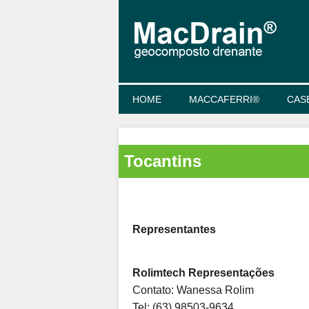
HOME
MACCAFERRI®
CAS
Tocantins
Representantes
Rolimtech Representações
Contato: Wanessa Rolim
Tel: (63) 98503-9634